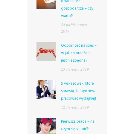
działalność
gospodarcza – czy
warto?
24 października
2019
Odporność na stres –
w jakich branżach
jest niezbędna?
23 sierpnia 2019
5 wskazówek, które
sprawią, że będziesz
pracować wydajniej!
12 sierpnia 2019
Pierwsza praca – na
czym się skupić?