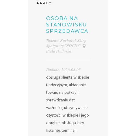
PRACY:
OSOBA NA
STANOWISKU
SPRZEDAWCA
Tadeusz Kucharuk Sklep
Spożywczy "NOCNY"
Biała Podlaska
Dodane: 2026-08-05
obsługa klienta w sklepie
tradycyjnym, układanie
towaru na półkach,
sprawdzanie dat
ważności, utrzymywanie
czystości w sklepie i jego
obrębie, obsługa kasy
fiskalnej, terminali