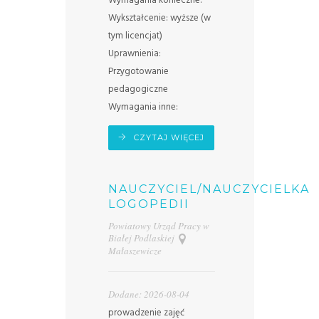
Wymagania konieczne:
Wykształcenie: wyższe (w
tym licencjat)
Uprawnienia:
Przygotowanie
pedagogiczne
Wymagania inne:
CZYTAJ WIĘCEJ
NAUCZYCIEL/NAUCZYCIELKA
LOGOPEDII
Powiatowy Urząd Pracy w
Białej Podlaskiej
Małaszewicze
Dodane: 2026-08-04
prowadzenie zajęć