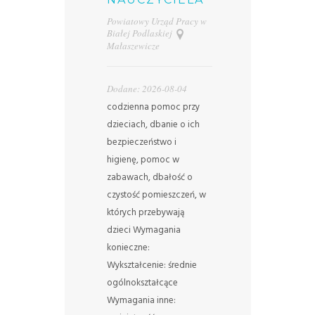
Powiatowy Urząd Pracy w
Białej Podlaskiej
Małaszewicze
Dodane: 2026-08-04
codzienna pomoc przy
dzieciach, dbanie o ich
bezpieczeństwo i
higienę, pomoc w
zabawach, dbałość o
czystość pomieszczeń, w
których przebywają
dzieci Wymagania
konieczne:
Wykształcenie: średnie
ogólnokształcące
Wymagania inne: