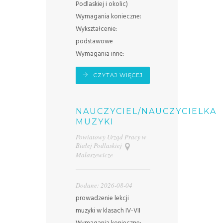
Podlaskiej i okolic)
Wymagania konieczne:
Wykształcenie:
podstawowe
Wymagania inne:
CZYTAJ WIĘCEJ
NAUCZYCIEL/NAUCZYCIELKA
MUZYKI
Powiatowy Urząd Pracy w
Białej Podlaskiej
Małaszewicze
Dodane: 2026-08-04
prowadzenie lekcji
muzyki w klasach IV-VII