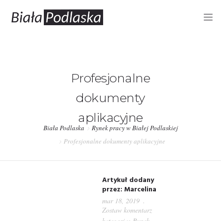
RYNEK PRACY
OFERTY PRACY
Profesjonalne
PUP – REJESTRACJA, OFERTY
dokumenty
BIZNES
aplikacyjne
Biała Podlaska
Rynek pracy w Białej Podlaskiej
INFORMACJE
Profesjonalne dokumenty aplikacyjne
Artykuł dodany
przez:
Marcelina
mar 18, 2019
Zostaw komentarz
kategoria:
Rynek