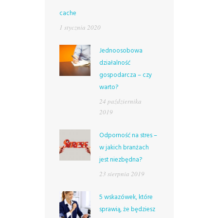
cache
1 stycznia 2020
Jednoosobowa
działalność
gospodarcza – czy
warto?
24 października
2019
Odporność na stres –
w jakich branżach
jest niezbędna?
23 sierpnia 2019
5 wskazówek, które
sprawią, że będziesz