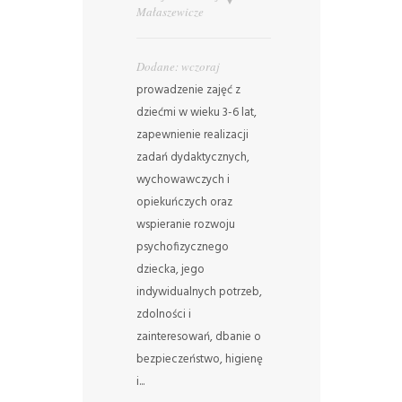
Małaszewicze
Dodane: wczoraj
prowadzenie zajęć z
dziećmi w wieku 3-6 lat,
zapewnienie realizacji
zadań dydaktycznych,
wychowawczych i
opiekuńczych oraz
wspieranie rozwoju
psychofizycznego
dziecka, jego
indywidualnych potrzeb,
zdolności i
zainteresowań, dbanie o
bezpieczeństwo, higienę
i...