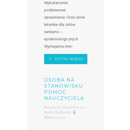
Wykształcenie:
podstawowe
Uprawnienia: Orzeczenie
lekarskie dla celów
sanitarno –
epidemiologicznych
Wymagania inne:
CZYTAJ WIĘCEJ
OSOBA NA
STANOWISKU
POMOC
NAUCZYCIELA
Powiatowy Urząd Pracy w
Białej Podlaskiej
Małaszewicze