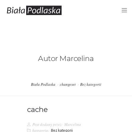
RYNEK PRACY
OFERTY PRACY
PUP – REJESTRACJA, OFERTY
Autor Marcelina
BIZNES
INFORMACJE
Biała Podlaska
changeset
Bez kategorii
cache
Post dodany przez:
Marcelina
kategoria:
Bez kategorii