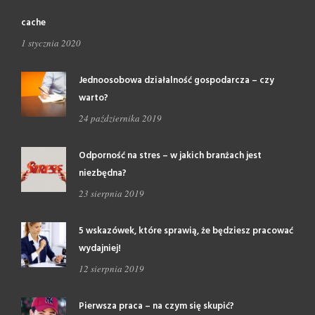
cache
1 stycznia 2020
Jednoosobowa działalność gospodarcza – czy
warto?
24 października 2019
Odporność na stres – w jakich branżach jest
niezbędna?
23 sierpnia 2019
5 wskazówek, które sprawią, że będziesz pracować
wydajniej!
12 sierpnia 2019
Pierwsza praca – na czym się skupić?