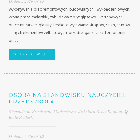
Dodane: 2026-08-03
wykonywanie prac remontowych, budowlanych i wykończeniowych,
w tym prace malarskie, zabudowa z płyt gipsowo - kartonowych,
prace murarskie, glazury, terakoty, wylewanie stropów, ścian, słupów
i innych elementów żelbetowych, przestrzeganie zasad ergonomii
oraz...
CZYTAJ WIĘCEJ
OSOBA NA STANOWISKU NAUCZYCIEL
PRZEDSZKOLA
Niepubliczne Przedszkole Akademia Przedszkolaka Paweł Korniluk
Biała Podlaska
Dodane: 2026-08-02