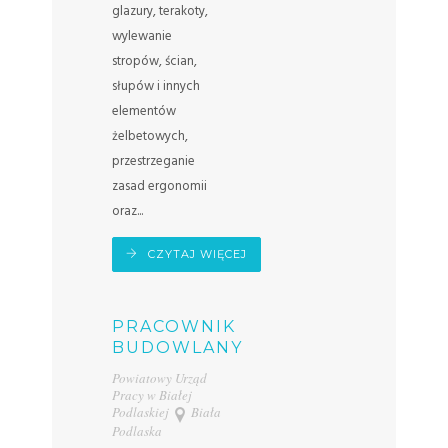
glazury, terakoty,
wylewanie
stropów, ścian,
słupów i innych
elementów
żelbetowych,
przestrzeganie
zasad ergonomii
oraz...
CZYTAJ WIĘCEJ
PRACOWNIK
BUDOWLANY
Powiatowy Urząd
Pracy w Białej
Podlaskiej
Biała
Podlaska