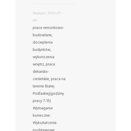
Dodane: 2026-07-
08
prace remontowo-
budowlane,
docieplenia
budynków,
wykończenia
wnętrz, prace
dekarsko-
cieśielskie, praca na
terenie Białej
Podlaskiej(godziny
pracy 7-15)
Wymagania
konieczne:
Wykształcenie:
podstawowe