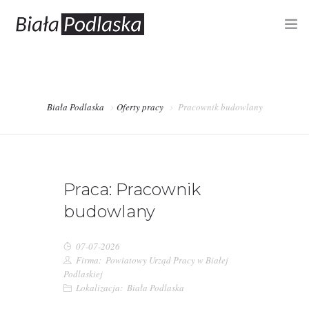
RYNEK PRACY
OFERTY PRACY
Biała Podlaska
Oferty pracy
Pracownik budowlany
PUP – REJESTRACJA, OFERTY
BIZNES
Praca: Pracownik
INFORMACJE
budowlany
07-07-2026
Firma:
Powiatowy Urząd Pracy w Białej
Podlaskiej
Lokalizacja:
Biała Podlaska