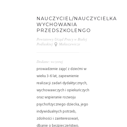
NAUCZYCIEL/NAUCZYCIELKA
WYCHOWANIA
PRZEDSZKOLENGO
Powiatowy Urząd Pracy w Białej
Podlaskiej
Małaszewicze
Dodane: wczoraj
prowadzenie zajęć z dziećmi w
wieku 3-6 lat, zapewnienie
realizacji zadań dydaktycznych,
wychowawczych i opiekuńczych
oraz wspieranie rozwoju
psychofizycznego dziecka, jego
indywidualnych potrzeb,
zdolności i zainteresowań,
dbanie o bezpieczeństwo,