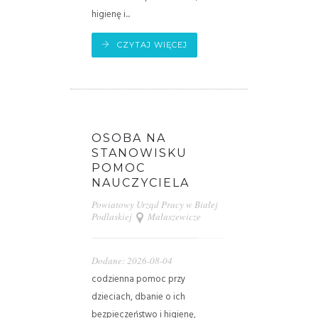
higienę i...
CZYTAJ WIĘCEJ
OSOBA NA
STANOWISKU
POMOC
NAUCZYCIELA
Powiatowy Urząd Pracy w Białej
Podlaskiej
Małaszewicze
Dodane: 2026-08-04
codzienna pomoc przy
dzieciach, dbanie o ich
bezpieczeństwo i higienę,