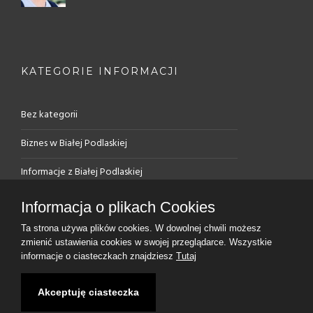
KATEGORIE INFORMACJI
Bez kategorii
Biznes w Białej Podlaskiej
Informacje z Białej Podlaskiej
PUP – rejestracja, oferty
Informacja o plikach Cookies
Rynek pracy w Białej Podlaskiej
Ta strona używa plików cookies. W dowolnej chwili możesz
zmienić ustawienia cookies w swojej przeglądarce. Wszystkie
informacje o ciasteczkach znajdziesz
Tutaj
Akceptuję ciasteczka
2026 BIAŁA PODLASKA. Wszelkie prawa zastrzeżone.