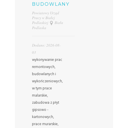
BUDOWLANY
Powiatowy Urząd
Pracy w Białej
Podlaskiej
Biała
Podlaska
Dodane: 2026-08-
03
wykonywanie prac
remontowych,
budowlanych i
wykończeniowych,
w tym prace
malarskie,
zabudowa z płyt
gipsowo -
kartonowych,
prace murarskie,